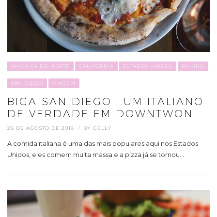
AMÉRICA DO NORTE
CALIFORNIA
ESTADOS UNIDOS
MUNDO
SAN DIEGO
VIAGEM
BIGA SAN DIEGO , UM ITALIANO
DE VERDADE EM DOWNTWON
28 DE AGOSTO DE 2018
BY
GELLY
A comida italiana é uma das mais populares aqui nos Estados
Unidos, eles comem muita massa e a pizza já se tornou…