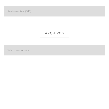
Categorias
Ar
ARQUIVOS