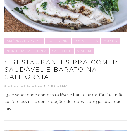
AMÉRICA DO NORTE
CALIFORNIA
LOS ANGELES
MUNDO
NORTE DA CALIFÓRNIA
SAN DIEGO
VIAGEM
4 RESTAURANTES PRA COMER
SAUDÁVEL E BARATO NA
CALIFÓRNIA
9 DE OUTUBRO DE 2018
BY
GELLY
Quer saber onde comer saudável e barato na Califórnia? Então
confere essa lista com 4 opções de redes super gostosas que
não…