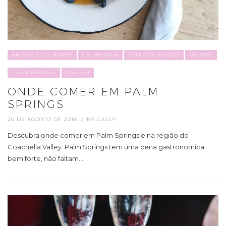
AMÉRICA DO NORTE
CALIFORNIA
ESTADOS UNIDOS
MUNDO
PALM SPRINGS
VIAGEM
ONDE COMER EM PALM
SPRINGS
20 DE AGOSTO DE 2018
BY
GELLY
Descubra onde comer em Palm Springs e na região do
Coachella Valley. Palm Springs tem uma cena gastronomica
bem forte, não faltam…