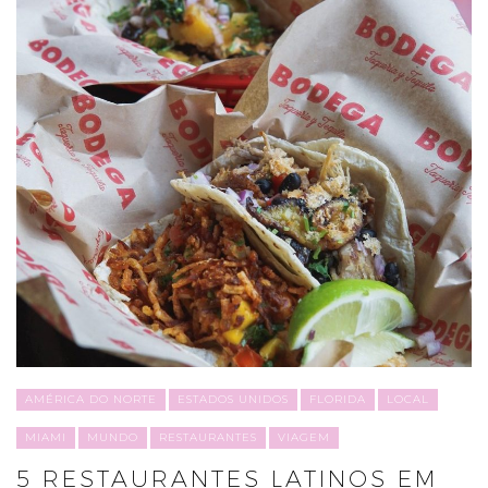
AMÉRICA DO NORTE
ESTADOS UNIDOS
FLORIDA
LOCAL
MIAMI
MUNDO
RESTAURANTES
VIAGEM
5 RESTAURANTES LATINOS EM