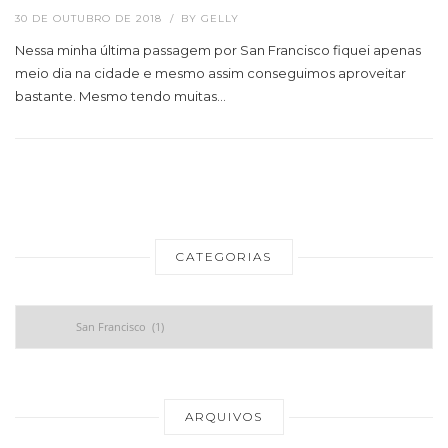
30 DE OUTUBRO DE 2018
BY
GELLY
Nessa minha última passagem por San Francisco fiquei apenas
meio dia na cidade e mesmo assim conseguimos aproveitar
bastante. Mesmo tendo muitas…
CATEGORIAS
Categorias
Ar
ARQUIVOS