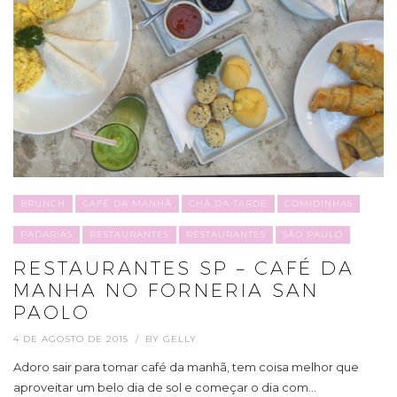
BRUNCH
CAFÉ DA MANHÃ
CHÁ DA TARDE
COMIDINHAS
PADARIAS
RESTAURANTES
RESTAURANTES
SÃO PAULO
RESTAURANTES SP – CAFÉ DA
MANHA NO FORNERIA SAN
PAOLO
4 DE AGOSTO DE 2015
BY
GELLY
Adoro sair para tomar café da manhã, tem coisa melhor que
aproveitar um belo dia de sol e começar o dia com…