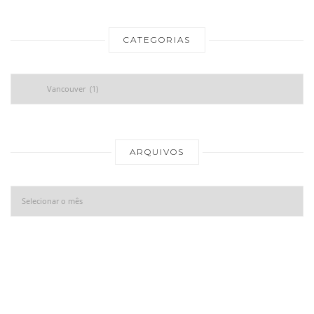
CATEGORIAS
Categorias
Ar
ARQUIVOS