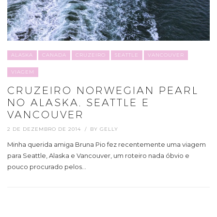
ALASKA
CANADA
CRUZEIRO
SEATTLE
VANCOUVER
VIAGEM
CRUZEIRO NORWEGIAN PEARL
NO ALASKA, SEATTLE E
VANCOUVER
2 DE DEZEMBRO DE 2014
BY
GELLY
Minha querida amiga Bruna Pio fez recentemente uma viagem
para Seattle, Alaska e Vancouver, um roteiro nada óbvio e
pouco procurado pelos…