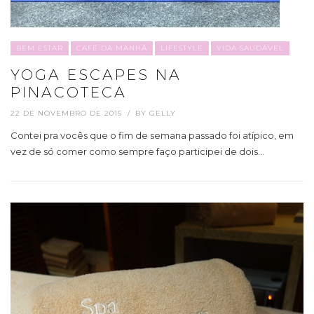
BEM ESTAR
CAFÉ DA MANHÃ
LIFESTYLE
VIDA SAUDÁVEL
YOGA ESCAPES NA
PINACOTECA
22 DE NOVEMBRO DE 2015
BY
GELLY
Contei pra vocês que o fim de semana passado foi atípico, em
vez de só comer como sempre faço participei de dois…