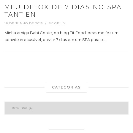
MEU DETOX DE 7 DIAS NO SPA
TANTIEN
16 DE JUNHO DE 2015
BY
GELLY
Minha amiga Babi Conte, do blog Fit Food Ideas me fez um
convite irrecusável, passar 7 dias em um SPA para o…
CATEGORIAS
Categorias
Ar