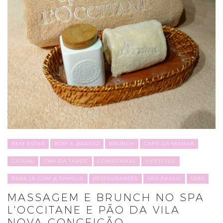
BEM ESTAR
BOM E BARATO
BRUNCH
CAFÉ DA MANHÃ
CASUAL
CHÁ DA TARDE
COMIDINHAS
LIFESTYLE
PARA IR COM A FAMÍLIA
RESTAURANTES
SÃO PAULO
SPAS
MASSAGEM E BRUNCH NO SPA
L'OCCITANE E PÃO DA VILA
NOVA CONCEIÇÃO