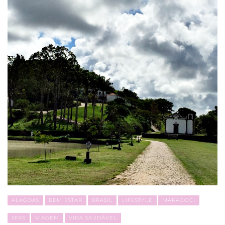
ALAGOAS
BEM ESTAR
BRASIL
LIFESTYLE
MARAGOGI
SPAS
VIAGEM
VIDA SAUDÁVEL