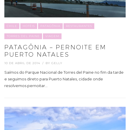
CHILE
HOTÉIS
PATAGÔNIA
RESTAURANTES
TORRES DEL PAINE
VIAGEM
PATAGÔNIA – PERNOITE EM
PUERTO NATALES
10 DE ABRIL DE 2014
BY
GELLY
Saímos do Parque Nacional de Torres del Paine no fim da tarde
e seguimos direto para Puerto Natales, cidade onde
resolvemos pernoitar…