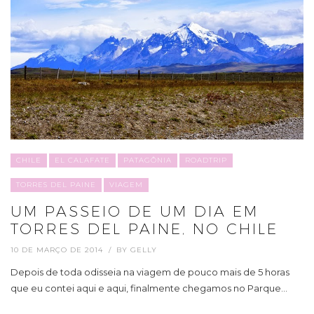
CHILE
EL CALAFATE
PATAGÔNIA
ROADTRIP
TORRES DEL PAINE
VIAGEM
UM PASSEIO DE UM DIA EM
TORRES DEL PAINE, NO CHILE
10 DE MARÇO DE 2014
BY
GELLY
Depois de toda odisseia na viagem de pouco mais de 5 horas
que eu contei aqui e aqui, finalmente chegamos no Parque…