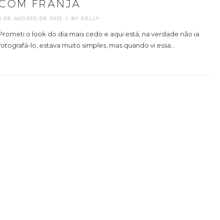
COM FRANJA
5 DE AGOSTO DE 2013
BY
GELLY
Prometi o look do dia mais cedo e aqui está, na verdade não ia
fotografá-lo, estava muito simples, mas quando vi essa…