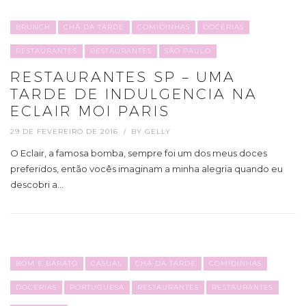
BRUNCH
CHÁ DA TARDE
COMIDINHAS
DOCERIAS
RESTAURANTES
RESTAURANTES
SÃO PAULO
RESTAURANTES SP – UMA
TARDE DE INDULGENCIA NA
ECLAIR MOI PARIS
29 DE FEVEREIRO DE 2016
BY
GELLY
O Eclair, a famosa bomba, sempre foi um dos meus doces
preferidos, então vocês imaginam a minha alegria quando eu
descobri a…
BOM E BARATO
CASUAL
CHÁ DA TARDE
COMIDINHAS
DOCERIAS
PORTUGUESA
RESTAURANTES
RESTAURANTES