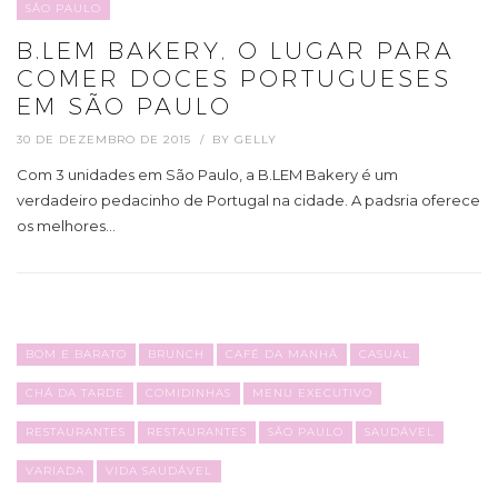
SÃO PAULO
B.LEM BAKERY, O LUGAR PARA
COMER DOCES PORTUGUESES
EM SÃO PAULO
30 DE DEZEMBRO DE 2015
BY
GELLY
Com 3 unidades em São Paulo, a B.LEM Bakery é um
verdadeiro pedacinho de Portugal na cidade. A padsria oferece
os melhores…
BOM E BARATO
BRUNCH
CAFÉ DA MANHÃ
CASUAL
CHÁ DA TARDE
COMIDINHAS
MENU EXECUTIVO
RESTAURANTES
RESTAURANTES
SÃO PAULO
SAUDÁVEL
VARIADA
VIDA SAUDÁVEL