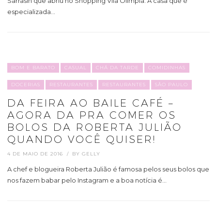
Sarrasin que abriu no Shopping Vila Olímpia. A casa que é
especializada…
BOM E BARATO
CASUAL
CHÁ DA TARDE
COMIDINHAS
DOCERIAS
RESTAURANTES
RESTAURANTES
SÃO PAULO
DA FEIRA AO BAILE CAFÉ –
AGORA DA PRA COMER OS
BOLOS DA ROBERTA JULIÃO
QUANDO VOCÊ QUISER!
4 DE MAIO DE 2016
BY
GELLY
A chef e blogueira Roberta Julião é famosa pelos seus bolos que
nos fazem babar pelo Instagram e a boa notícia é…