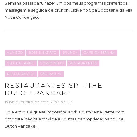
Semana passada fui fazer um dos meus programas preferidos:
massagem e seguida de brunch! Estive no Spa L’occitane da Vila
Nova Conceição…
ALMOÇO
BOM E BARATO
BRUNCH
CAFÉ DA MANHÃ
CHÁ DA TARDE
COMIDINHAS
RESTAURANTES
RESTAURANTES
SÃO PAULO
RESTAURANTES SP – THE
DUTCH PANCAKE
15 DE OUTUBRO DE 2015
BY
GELLY
Hoje em dia é quase impossível abrir algum restaurante com
proposta inédita em São Paulo, mas os proprietários do The
Dutch Pancake…