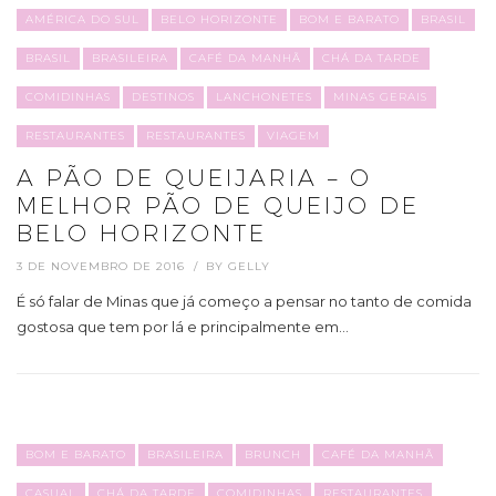
AMÉRICA DO SUL
BELO HORIZONTE
BOM E BARATO
BRASIL
BRASIL
BRASILEIRA
CAFÉ DA MANHÃ
CHÁ DA TARDE
COMIDINHAS
DESTINOS
LANCHONETES
MINAS GERAIS
RESTAURANTES
RESTAURANTES
VIAGEM
A PÃO DE QUEIJARIA – O
MELHOR PÃO DE QUEIJO DE
BELO HORIZONTE
3 DE NOVEMBRO DE 2016
BY
GELLY
É só falar de Minas que já começo a pensar no tanto de comida
gostosa que tem por lá e principalmente em…
BOM E BARATO
BRASILEIRA
BRUNCH
CAFÉ DA MANHÃ
CASUAL
CHÁ DA TARDE
COMIDINHAS
RESTAURANTES