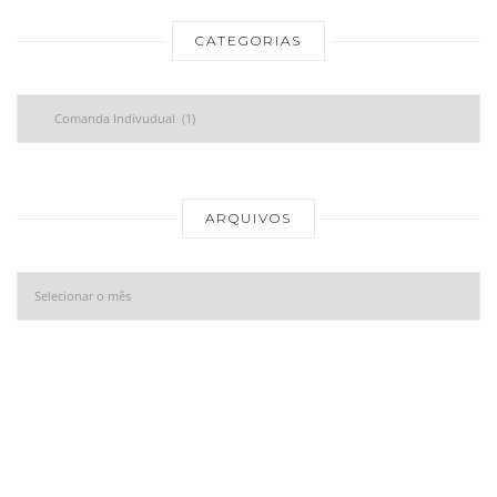
CATEGORIAS
Categorias
Ar
ARQUIVOS