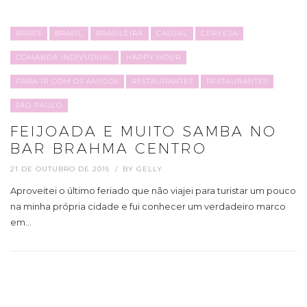
BARES
BRASIL
BRASILEIRA
CASUAL
CERVEJA
COMANDA INDIVUDUAL
HAPPY HOUR
PARA IR COM OS AMIGOS
RESTAURANTES
RESTAURANTES
SÃO PAULO
FEIJOADA E MUITO SAMBA NO
BAR BRAHMA CENTRO
21 DE OUTUBRO DE 2015
BY
GELLY
Aproveitei o último feriado que não viajei para turistar um pouco
na minha própria cidade e fui conhecer um verdadeiro marco
em…