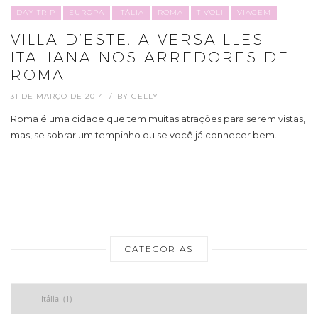
DAY TRIP
EUROPA
ITÁLIA
ROMA
TIVOLI
VIAGEM
VILLA D’ESTE, A VERSAILLES
ITALIANA NOS ARREDORES DE
ROMA
31 DE MARÇO DE 2014
BY
GELLY
Roma é uma cidade que tem muitas atrações para serem vistas,
mas, se sobrar um tempinho ou se você já conhecer bem…
CATEGORIAS
Categorias