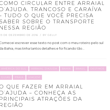
COMO CIRCULAR ENTRE ARRAIAL
D’AJUDA, TRANCOSO E CARAÍVA
– TUDO O QUE VOCÊ PRECISA
SABER SOBRE O TRANSPORTE
NESSA REGIÃO
23 DE DEZEMBRO DE 2016
BY
GELLY
Comecei escrever esse texto no post com o meu roteiro pelo sul
da Bahia, mas tinha tantos detalhes e foi ficando tão…
AMÉRICA DO SUL
ARRAIAL D'AJUDA
BAHIA
BRASIL
DESTINOS
GUIAS
PRAIA
VIAGEM
O QUE FAZER EM ARRAIAL
D’AJUDA – CONHEÇA AS
PRINCIPAIS ATRAÇÕES DA
REGIÃO