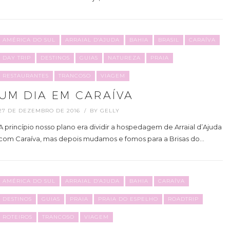
AMÉRICA DO SUL
ARRAIAL D'AJUDA
BAHIA
BRASIL
CARAÍVA
DAY TRIP
DESTINOS
GUIAS
NATUREZA
PRAIA
RESTAURANTES
TRANCOSO
VIAGEM
UM DIA EM CARAÍVA
27 DE DEZEMBRO DE 2016
BY
GELLY
A princípio nosso plano era dividir a hospedagem de Arraial d’Ajuda
com Caraíva, mas depois mudamos e fomos para a Brisas do…
AMÉRICA DO SUL
ARRAIAL D'AJUDA
BAHIA
CARAÍVA
DESTINOS
GUIAS
PRAIA
PRAIA DO ESPELHO
ROADTRIP
ROTEIROS
TRANCOSO
VIAGEM