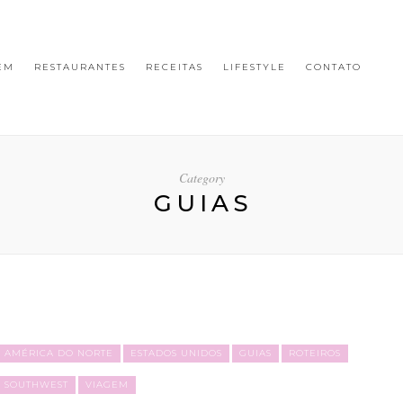
EM
RESTAURANTES
RECEITAS
LIFESTYLE
CONTATO
Category
GUIAS
AMÉRICA DO NORTE
ESTADOS UNIDOS
GUIAS
ROTEIROS
SOUTHWEST
VIAGEM