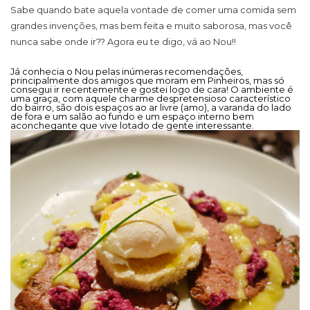
Sabe quando bate aquela vontade de comer uma comida sem
grandes invenções, mas bem feita e muito saborosa, mas você
nunca sabe onde ir?? Agora eu te digo, vá ao Nou!!
Já conhecia o Nou pelas inúmeras recomendações,
principalmente dos amigos que moram em Pinheiros, mas só
consegui ir recentemente e gostei logo de cara! O ambiente é
uma graça, com aquele charme despretensioso característico
do bairro, são dois espaços ao ar livre (amo), a varanda do lado
de fora e um salão ao fundo e um espaço interno bem
aconchegante que vive lotado de gente interessante.