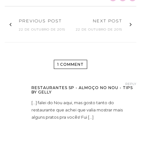
PREVIOUS POST
NEXT POST
22 DE OUTUBRO DE 2015
22 DE OUTUBRO DE 2015
1 COMMENT
REPLY
RESTAURANTES SP - ALMOÇO NO NOU - TIPS
BY GELLY
[…] falei do Nou aqui, mas gosto tanto do
restaurante que achei que valia mostrar mais
alguns pratos pra vocês! Fui […]