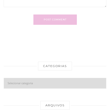
POST COMMENT
CATEGORIAS
Categorias
Ar
ARQUIVOS