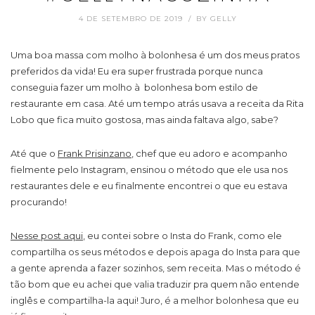
4 DE SETEMBRO DE 2019
BY
GELLY
Uma boa massa com molho à bolonhesa é um dos meus pratos
preferidos da vida! Eu era super frustrada porque nunca
conseguia fazer um molho à bolonhesa bom estilo de
restaurante em casa. Até um tempo atrás usava a receita da Rita
Lobo que fica muito gostosa, mas ainda faltava algo, sabe?
Até que o
Frank Prisinzano
, chef que eu adoro e acompanho
fielmente pelo Instagram, ensinou o método que ele usa nos
restaurantes dele e eu finalmente encontrei o que eu estava
procurando!
Nesse post aqui
, eu contei sobre o Insta do Frank, como ele
compartilha os seus métodos e depois apaga do Insta para que
a gente aprenda a fazer sozinhos, sem receita. Mas o método é
tão bom que eu achei que valia traduzir pra quem não entende
inglês e compartilha-la aqui! Juro, é a melhor bolonhesa que eu