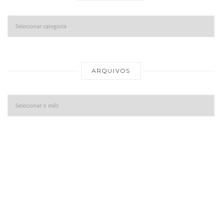
Categorias
Ar
ARQUIVOS