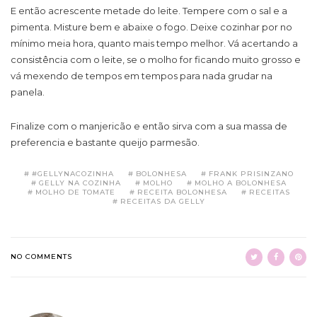
E então acrescente metade do leite. Tempere com o sal e a
pimenta. Misture bem e abaixe o fogo. Deixe cozinhar por no
mínimo meia hora, quanto mais tempo melhor. Vá acertando a
consistência com o leite, se o molho for ficando muito grosso e
vá mexendo de tempos em tempos para nada grudar na
panela.
Finalize com o manjericão e então sirva com a sua massa de
preferencia e bastante queijo parmesão.
#GELLYNACOZINHA
BOLONHESA
FRANK PRISINZANO
GELLY NA COZINHA
MOLHO
MOLHO A BOLONHESA
MOLHO DE TOMATE
RECEITA BOLONHESA
RECEITAS
RECEITAS DA GELLY
NO COMMENTS