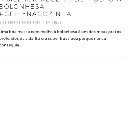
BOLONHESA –
#GELLYNACOZINHA
4 DE SETEMBRO DE 2019
BY
GELLY
Uma boa massa com molho à bolonhesa é um dos meus pratos
preferidos da vida! Eu era super frustrada porque nunca
conseguia…