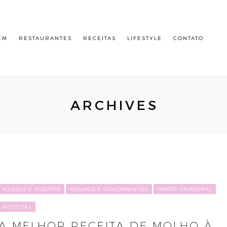
EM
RESTAURANTES
RECEITAS
LIFESTYLE
CONTATO
ARCHIVES
MASSAS E RISOTOS
MOLHOS E CONDIMENTOS
PRATO PRINCIPAL
RECEITAS
A MELHOR RECEITA DE MOLHO À