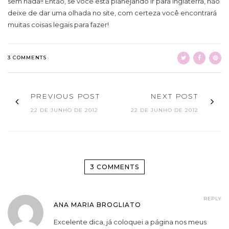
sem nada!! Então, se você está planejando ir para Inglaterra, não
deixe de dar uma olhada no site, com certeza você encontrará
muitas coisas legais para fazer!
3 COMMENTS
PREVIOUS POST
NEXT POST
22 DE JUNHO DE 2012
22 DE JUNHO DE 2012
3 COMMENTS
REPLY
ANA MARIA BROGLIATO
Excelente dica, já coloquei a página nos meus