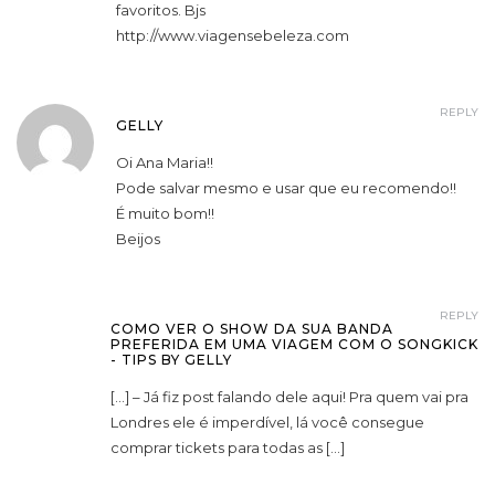
favoritos. Bjs
http://www.viagensebeleza.com
REPLY
GELLY
Oi Ana Maria!!
Pode salvar mesmo e usar que eu recomendo!!
É muito bom!!
Beijos
REPLY
COMO VER O SHOW DA SUA BANDA
PREFERIDA EM UMA VIAGEM COM O SONGKICK
- TIPS BY GELLY
[…] – Já fiz post falando dele aqui! Pra quem vai pra
Londres ele é imperdível, lá você consegue
comprar tickets para todas as […]