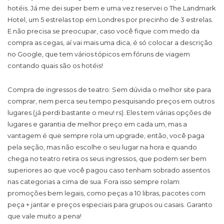
hotéis. Já me dei super bem e uma vez reservei o The Landmark
Hotel, um 5 estrelas top em Londres por precinho de 3 estrelas.
E não precisa se preocupar, caso você fique com medo da
compra as cegas, aí vai mais uma dica, é só colocar a descrição
no Google, que tem vários tópicos em fóruns de viagem
contando quais são os hotéis!
Compra de ingressos de teatro
: Sem dúvida o melhor site para
comprar, nem perca seu tempo pesquisando preços em outros
lugares (já perdi bastante o meu! rs). Eles tem várias opções de
lugares e garantia de melhor preço em cada um, mas a
vantagem é que sempre rola um upgrade, então, você paga
pela seção, mas não escolhe o seu lugar na hora e quando
chega no teatro retira os seus ingressos, que podem ser bem
superiores ao que você pagou caso tenham sobrado assentos
nas categorias a cima de sua. Fora isso sempre rolam
promoções bem legais, como peças a 10 libras, pacotes com
peça + jantar e preços especiais para grupos ou casais. Garanto
que vale muito a pena!