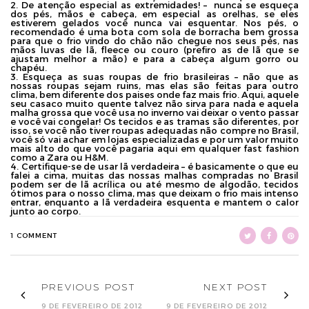
2. De atenção especial as extremidades! – nunca se esqueça
dos pés, mãos e cabeça, em especial as orelhas, se eles
estiverem gelados você nunca vai esquentar. Nos pés, o
recomendado é uma bota com sola de borracha bem grossa
para que o frio vindo do chão não chegue nos seus pés, nas
mãos luvas de lã, fleece ou couro (prefiro as de lã que se
ajustam melhor a mão) e para a cabeça algum gorro ou
chapéu.
3. Esqueça as suas roupas de frio brasileiras – não que as
nossas roupas sejam ruins, mas elas são feitas para outro
clima, bem diferente dos paises onde faz mais frio. Aqui, aquele
seu casaco muito quente talvez não sirva para nada e aquela
malha grossa que você usa no inverno vai deixar o vento passar
e você vai congelar! Os tecidos e as tramas são diferentes, por
isso, se você não tiver roupas adequadas não compre no Brasil,
você só vai achar em lojas especializadas e por um valor muito
mais alto do que você pagaria aqui em qualquer fast fashion
como a Zara ou H&M.
4. Certifique-se de usar lã verdadeira – é basicamente o que eu
falei a cima, muitas das nossas malhas compradas no Brasil
podem ser de lã acrílica ou até mesmo de algodão, tecidos
ótimos para o nosso clima, mas que deixam o frio mais intenso
entrar, enquanto a lã verdadeira esquenta e mantem o calor
junto ao corpo.
1 COMMENT
PREVIOUS POST
NEXT POST
9 DE FEVEREIRO DE 2012
9 DE FEVEREIRO DE 2012