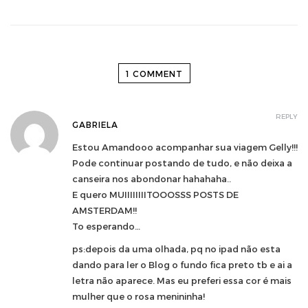
1 COMMENT
REPLY
GABRIELA
Estou Amandooo acompanhar sua viagem Gelly!!!
Pode continuar postando de tudo, e não deixa a
canseira nos abondonar hahahaha..
E quero MUIIIIIIIITOOOSSS POSTS DE
AMSTERDAM!!
To esperando…
ps:depois da uma olhada, pq no ipad não esta
dando para ler o Blog o fundo fica preto tb e ai a
letra não aparece. Mas eu preferi essa cor é mais
mulher que o rosa menininha!