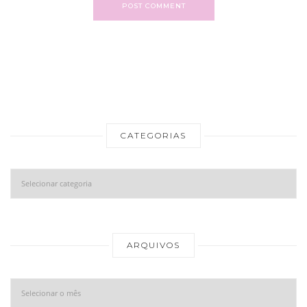
POST COMMENT
CATEGORIAS
Categorias
Ar
ARQUIVOS