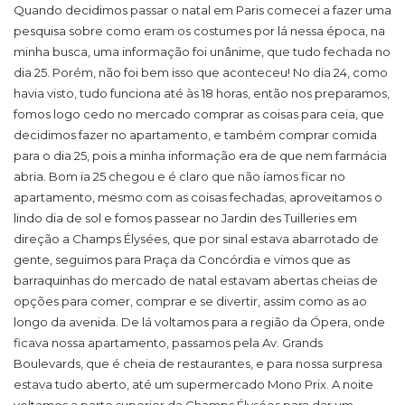
Quando decidimos passar o natal em Paris comecei a fazer uma
pesquisa sobre como eram os costumes por lá nessa época, na
minha busca, uma informação foi unânime, que tudo fechada no
dia 25. Porém, não foi bem isso que aconteceu! No dia 24, como
havia visto, tudo funciona até às 18 horas, então nos preparamos,
fomos logo cedo no mercado comprar as coisas para ceia, que
decidimos fazer no apartamento, e também comprar comida
para o dia 25, pois a minha informação era de que nem farmácia
abria. Bom ia 25 chegou e é claro que não íamos ficar no
apartamento, mesmo com as coisas fechadas, aproveitamos o
lindo dia de sol e fomos passear no Jardin des Tuilleries em
direção a Champs Élysées, que por sinal estava abarrotado de
gente, seguimos para Praça da Concórdia e vimos que as
barraquinhas do mercado de natal estavam abertas cheias de
opções para comer, comprar e se divertir, assim como as ao
longo da avenida. De lá voltamos para a região da Ópera, onde
ficava nossa apartamento, passamos pela Av. Grands
Boulevards, que é cheia de restaurantes, e para nossa surpresa
estava tudo aberto, até um supermercado Mono Prix. A noite