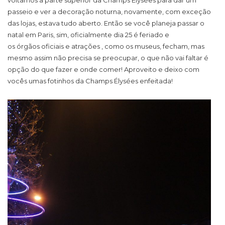
voltamos a parte superior da Champs Élysées para dar um
passeio e ver a decoração noturna, novamente, com exceção
das lojas, estava tudo aberto. Então se você planeja passar o
natal em Paris, sim, oficialmente dia 25 é feriado e
os órgãos oficiais e atrações , como os museus, fecham, mas
mesmo assim não precisa se preocupar, o que não vai faltar é
opção do que fazer e onde comer! Aproveito e deixo com
vocês umas fotinhos da Champs Élysées enfeitada!