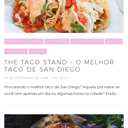
AMÉRICA DO NORTE
CALIFORNIA
ESTADOS UNIDOS
MUNDO
SAN DIEGO
VIAGEM
THE TACO STAND – O MELHOR
TACO DE SAN DIEGO
19 DE SETEMBRO DE 2018
BY
GELLY
Procurando o melhor taco de San Diego? Aquele pra visitar se
você tem apenas um dia ou algumas horas na cidade? Então…