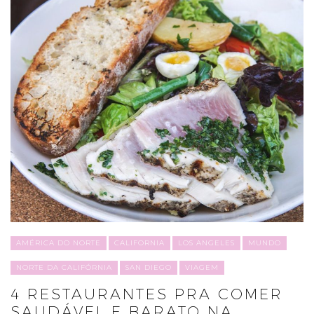
AMÉRICA DO NORTE
CALIFORNIA
LOS ANGELES
MUNDO
NORTE DA CALIFÓRNIA
SAN DIEGO
VIAGEM
4 RESTAURANTES PRA COMER
SAUDÁVEL E BARATO NA