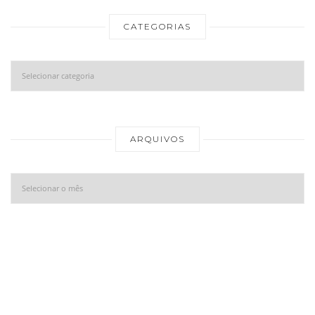
CATEGORIAS
Categorias
Ar
ARQUIVOS