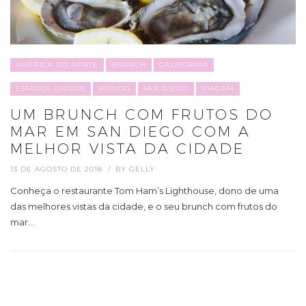
AMÉRICA DO NORTE
BRUNCH
CALIFORNIA
ESTADOS UNIDOS
MUNDO
SAN DIEGO
VIAGEM
UM BRUNCH COM FRUTOS DO
MAR EM SAN DIEGO COM A
MELHOR VISTA DA CIDADE
13 DE AGOSTO DE 2018
BY
GELLY
Conheça o restaurante Tom Ham’s Lighthouse, dono de uma
das melhores vistas da cidade, e o seu brunch com frutos do
mar…