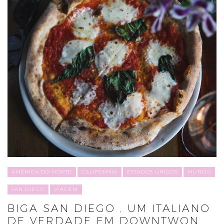
AMÉRICA DO NORTE
CALIFORNIA
ESTADOS UNIDOS
MUNDO
SAN DIEGO
VIAGEM
BIGA SAN DIEGO , UM ITALIANO
DE VERDADE EM DOWNTWON