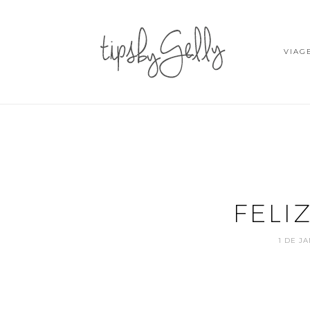
VIAG
FELI
1 DE J