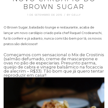
BROWN SUGAR
1 DE SETEMBRO DE 2015
BY
GELLY
O Brown Sugar, baladado lounge e restaurante, acaba de
lançar um novo cardápio criado pela chef Raquel Crodeanschi,
fui lá conferir e já adianto, nunca comi tão bem por lá, os novos
pratos são deliciosos!!
Começamos com sensacional o Mix de Crostinis
(salmão defumado, creme de mascarpone e
ovas no pão de especiarias. Presunto parma,
queijo de cabra e vinagre balsâmico na focaccia
de alecrim – R$33). Tão bom que já quero tentar
reproduzir em casa!!