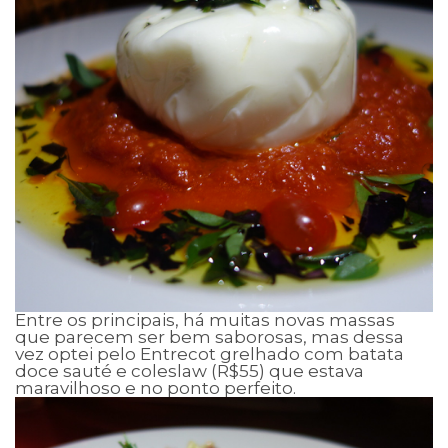
Entre os principais, há muitas novas massas
que parecem ser bem saborosas, mas dessa
vez optei pelo Entrecot grelhado com batata
doce sauté e coleslaw (R$55) que estava
maravilhoso e no ponto perfeito.