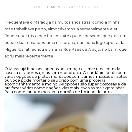
8 DE SETEMBRO DE 2015
BY
GELLY
Frequentava o Maracujá há muitos anos atrás, como a minha
mãe trabalhava perto, almoçávamos lá semanalmente e eu
fiquei super triste que fechou! Até que eu descobri que existem
outras duas unidades, uma na Lorena, que abriu logo após a da
Miguel Calfat fechou e uma na Rua Paes de Araújo, no Itaim, que
abriu mais recentemente.
O Maracujá funciona apenas no almoço e serve uma comida
caseira e saborosa, mas sem monotonia. O cardápio conta com
várias opções de pratos montados com carnes, massas e risotos
ou você pode montar o seu prato com uma proteína,
acompanhamento e molho. As opções são super gostosas e da
pra fazer várias combinações, das mais leves as mais gordinhas!
Para começar pedimos uma porção de bolinho de arroz.