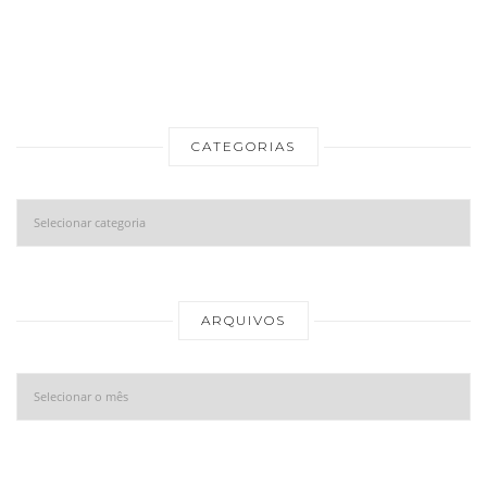
CATEGORIAS
Categorias
Ar
ARQUIVOS