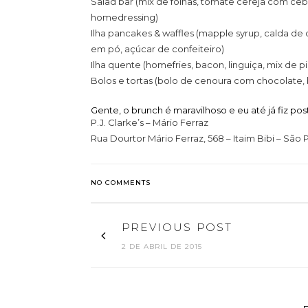
Salad bar (mix de folhas, tomate cereja com ceb
homedressing)
Ilha pancakes & waffles (mapple syrup, calda de c
em pó, açúcar de confeiteiro)
Ilha quente (homefries, bacon, linguiça, mix de 
Bolos e tortas (bolo de cenoura com chocolate, b
Gente, o brunch é maravilhoso e eu até já fiz pos
P.J. Clarke’s – Mário Ferraz
Rua Dourtor Mário Ferraz, 568 – Itaim Bibi – São Pa
NO COMMENTS
PREVIOUS POST
2 DE ABRIL DE 2015