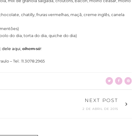
ola, mix de granola salgada, croutons, bacon, molho ceasar, molho
hocolate, chatilly, fruras vermelhas, maçã, creme inglês, canela
pimentões)
olo do dia, torta do dia, quiche do dia)
t dele aqui,
olhem só
!
ulo – Tel.: 11.3078.2965
NEXT POST
2 DE ABRIL DE 2015