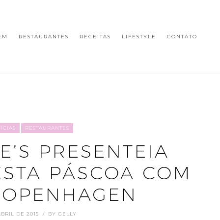
EM
RESTAURANTES
RECEITAS
LIFESTYLE
CONTATO
ÍCIAS
RESTAURANTES
KE’S PRESENTEIA
ESTA PÁSCOA COM
KOPENHAGEN
ABRIL DE 2015
BY
GELLY