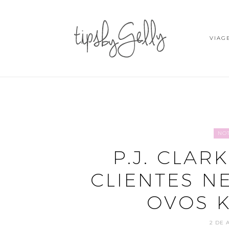
VIAG
NOT
P.J. CLAR
CLIENTES N
OVOS 
2 DE 