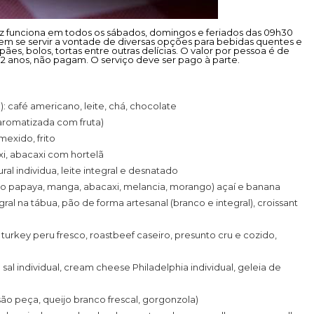
raz funciona em todos os sábados, domingos e feriados das 09h30
dem se servir a vontade de diversas opções para bebidas quentes e
s, pães, bolos, tortas entre outras delícias. O valor por pessoa é de
2 anos, não pagam. O serviço deve ser pago à parte.
 café americano, leite, chá, chocolate
 aromatizada com fruta)
exido, frito
axi, abacaxi com hortelã
ral individua, leite integral e desnatado
amão papaya, manga, abacaxi, melancia, morango) açaí e banana
l na tábua, pão de forma artesanal (branco e integral), croissant
: turkey peru fresco, roastbeef caseiro, presunto cru e cozido,
l individual, cream cheese Philadelphia individual, geleia de
são peça, queijo branco frescal, gorgonzola)