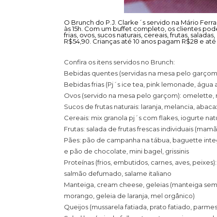
O Brunch do P.J. Clarke´s servido na Mário Fer
às 15h. Com um buffet completo, os clientes po
frias, ovos, sucos naturais, cereais, frutas, salada
R$54,90. Crianças até 10 anos pagam R$28 e até 
Confira os itens servidos no Brunch:
Bebidas quentes (servidas na mesa pelo garçom):
Bebidas frias (Pj´s ice tea, pink lemonade, água
Ovos (servido na mesa pelo garçom): omelette, m
Sucos de frutas naturais: laranja, melancia, abac
Cereais: mix granola pj´s com flakes, iogurte natu
Frutas: salada de frutas frescas individuais (m
Pães: pão de campanha na tábua, baguette integra
e pão de chocolate, mini bagel, grissinis
Proteínas (frios, embutidos, carnes, aves, peixes)
salmão defumado, salame italiano
Manteiga, cream cheese, geleias (manteiga sem sa
morango, geleia de laranja, mel orgânico)
Queijos (mussarela fatiada, prato fatiado, parme