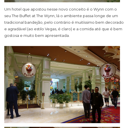
Um hotel que apostou nesse novo conceito é o Wynn com o
seu The Buffet at The Wynn, lá o ambiente passa longe de um
tradicional bandejão, pelo contrário é muitíssimo bem decorado
e agradável (ao estilo Vegas, é claro) e a comida até que é bem
gostosa e muito bem apresentada.