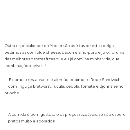
Outra especialidade do Yodler são as fritas de estilo belga,
pedimos as com blue cheese, bacon e alho-poró e juro, foi uma
das melhores batatas fritas que eu já comi na minha vida, que
combinação incrível!!!!
E como o restaurante é alemão pedimos o Rope Sandwich,
com linguiça bratwurst, rúcula, cebola, tomate e djonnaise no
brioche.
A comida é bem gostosa e os preços razoáveis, só não espere
pratos muito elaborados!