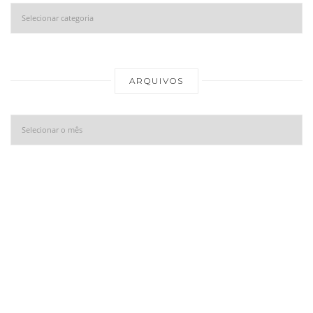
Categorias
Ar
ARQUIVOS