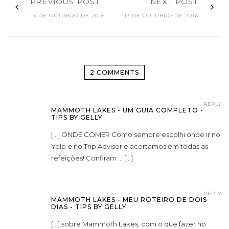
PREVIOUS POST
NEXT POST
13 DE OUTUBRO DE 2016
13 DE OUTUBRO DE 2016
2 COMMENTS
REPLY
MAMMOTH LAKES - UM GUIA COMPLETO -
TIPS BY GELLY
[…] ONDE COMER Como sempre escolhi onde ir no
Yelp e no Trip Advisor e acertamos em todas as
refeições! Confiram … […]
REPLY
MAMMOTH LAKES - MEU ROTEIRO DE DOIS
DIAS - TIPS BY GELLY
[…] sobre Mammoth Lakes, com o que fazer no