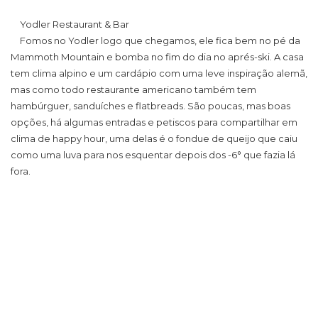
Yodler Restaurant & Bar
Fomos no Yodler logo que chegamos, ele fica bem no pé da
Mammoth Mountain e bomba no fim do dia no aprés-ski. A casa
tem clima alpino e um cardápio com uma leve inspiração alemã,
mas como todo restaurante americano também tem
hambúrguer, sanduíches e flatbreads. São poucas, mas boas
opções, há algumas entradas e petiscos para compartilhar em
clima de happy hour, uma delas é o fondue de queijo que caiu
como uma luva para nos esquentar depois dos -6° que fazia lá
fora.