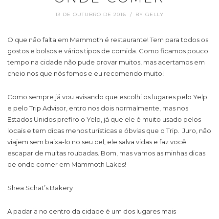
13 DE OUTUBRO DE 2016
BY
GELLY
O que não falta em Mammoth é restaurante! Tem para todos os
gostos e bolsos e vários tipos de comida. Como ficamos pouco
tempo na cidade não pude provar muitos, mas acertamos em
cheio nos que nós fomos e eu recomendo muito!
Como sempre já vou avisando que escolhi os lugares pelo Yelp
e pelo Trip Advisor, entro nos dois normalmente, mas nos
Estados Unidos prefiro o Yelp, já que ele é muito usado pelos
locais e tem dicas menos turísticas e óbvias que o Trip. Juro, não
viajem sem baixa-lo no seu cel, ele salva vidas e faz você
escapar de muitas roubadas. Bom, mas vamos as minhas dicas
de onde comer em Mammoth Lakes!
Shea Schat’s Bakery
A padaria no centro da cidade é um dos lugares mais