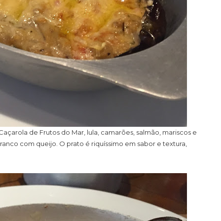
 Caçarola de Frutos do Mar, lula, camarões, salmão, mariscos e
co com queijo. O prato é riquíssimo em sabor e textura,