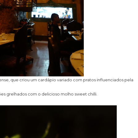
nse, que criou um cardápio variado com pratos influenciados pela
s grelhados com o delicioso molho sweet chilli.