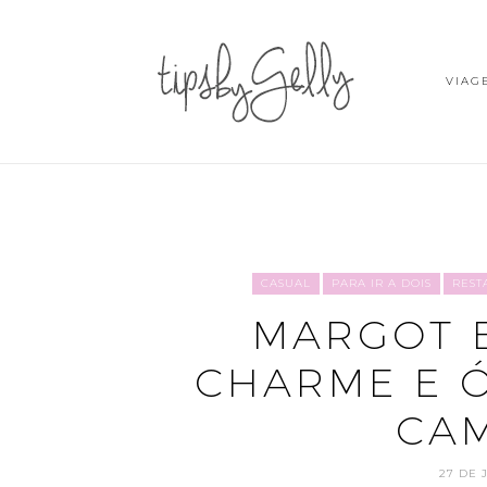
VIAG
CASUAL
PARA IR A DOIS
REST
MARGOT B
CHARME E 
CA
27 DE 