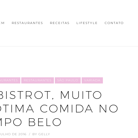
EM
RESTAURANTES
RECEITAS
LIFESTYLE
CONTATO
AURANTES
RESTAURANTES
SÃO PAULO
VARIADA
ISTROT, MUITO
ÓTIMA COMIDA NO
MPO BELO
JULHO DE 2016
BY
GELLY