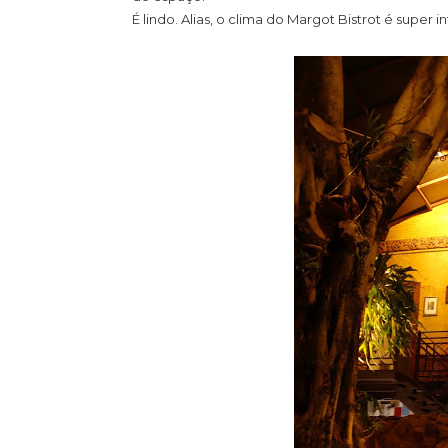
É lindo. Alias, o clima do Margot Bistrot é super in