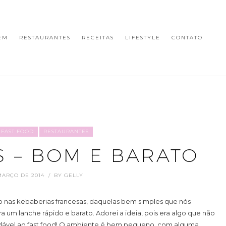
EM
RESTAURANTES
RECEITAS
LIFESTYLE
CONTATO
FAST FOOD
RESTAURANTES
S – BOM E BARATO
MARÇO DE 2014
BY
GELLY
o nas kebaberias francesas, daquelas bem simples que nós
um lanche rápido e barato. Adorei a ideia, pois era algo que não
audável ao fast food! O ambiente é bem pequeno, com alguma