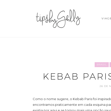
VIAG
BRASIL
KEBAB PARI
26 DE 
Como o nome sugere, o Kebab Paris foi inspirad
encontramos praticamente em cada esquina para 
existia por aqui e se tornou mais uma opção s