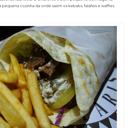
 a pequena cozinha da onde saem os kebabs, falafeis e waffles