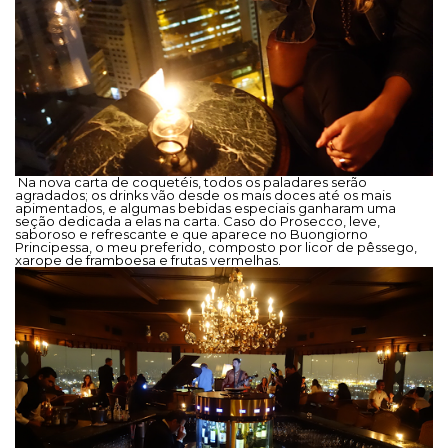
Na nova carta de coquetéis, todos os paladares serão
agradados; os drinks vão desde os mais doces até os mais
apimentados, e algumas bebidas especiais ganharam uma
seção dedicada a elas na carta. Caso do Prosecco, leve,
saboroso e refrescante e que aparece no Buongiorno
Principessa, o meu preferido, composto por licor de pêssego,
xarope de framboesa e frutas vermelhas.