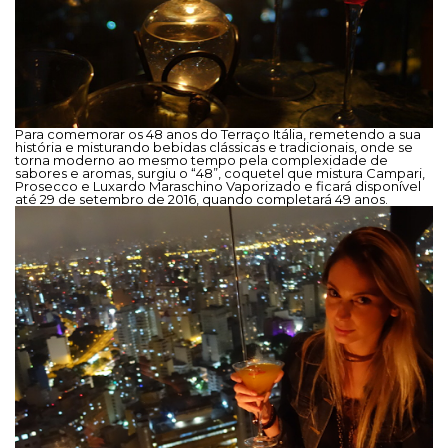
Para comemorar os 48 anos do Terraço Itália, remetendo a sua
história e misturando bebidas clássicas e tradicionais, onde se
torna moderno ao mesmo tempo pela complexidade de
sabores e aromas, surgiu o “48”, coquetel que mistura Campari,
Prosecco e Luxardo Maraschino Vaporizado e ficará disponível
até 29 de setembro de 2016, quando completará 49 anos.