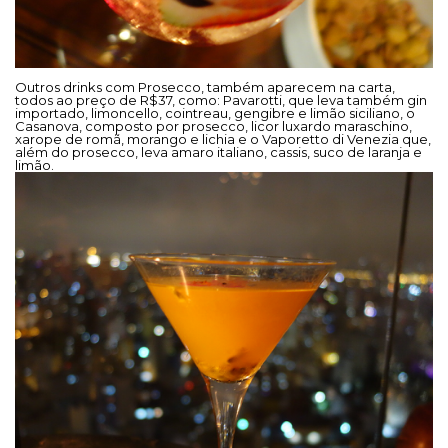
Outros drinks com Prosecco, também aparecem na carta,
todos ao preço de R$37, como: Pavarotti, que leva também gin
importado, limoncello, cointreau, gengibre e limão siciliano, o
Casanova, composto por prosecco, licor luxardo maraschino,
xarope de romã, morango e lichia e o Vaporetto di Venezia que,
além do prosecco, leva amaro italiano, cassis, suco de laranja e
limão.