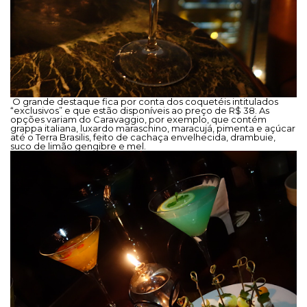
O grande destaque fica por conta dos coquetéis intitulados
“exclusivos” e que estão disponíveis ao preço de R$ 38. As
opções variam do Caravaggio, por exemplo, que contém
grappa italiana, luxardo maraschino, maracujá, pimenta e açúcar
até o Terra Brasilis, feito de cachaça envelhecida, drambuie,
suco de limão gengibre e mel.