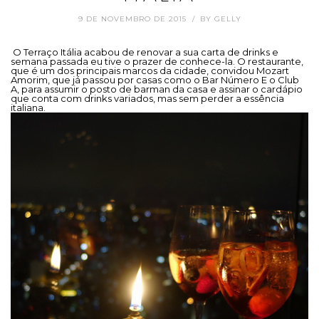
9 DE NOVEMBRO DE 2015
BY
GELLY
O Terraço Itália acabou de renovar a sua carta de drinks e
semana passada eu tive o prazer de conhece-la. O restaurante,
que é um dos principais marcos da cidade, convidou Mozart
Amorim, que já passou por casas como o Bar Número E o Club
A, para assumir o posto de barman da casa e assinar o cardápio
que conta com drinks variados, mas sem perder a essência
italiana.