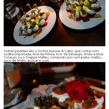
Outras pedidas são o Grotta Azzuria di Capri, que conta com
vodka importada, lima da Pérsia, licor de pêssego, limão e blue
Curaçao ou o Grappe Malibu, composto por rum prata, malibu,
suco de limão, açúcar e uvas.