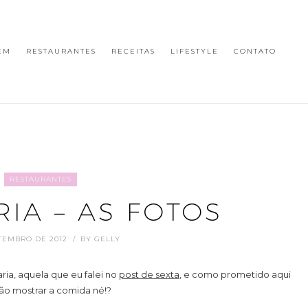
EM
RESTAURANTES
RECEITAS
LIFESTYLE
CONTATO
RESTAURANTES
RIA – AS FOTOS
TEMBRO DE 2012
BY
GELLY
ria, aquela que eu falei no
post de sexta
, e como prometido aqui
 não mostrar a comida né!?