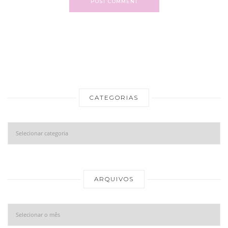
POST COMMENT
CATEGORIAS
Categorias
Ar
ARQUIVOS