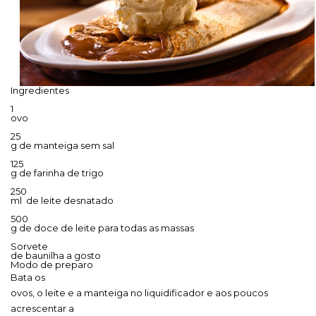
Ingredientes
·
1
ovo
·
25
g de manteiga sem sal
·
125
g de farinha de trigo
·
250
ml de leite desnatado
·
500
g de doce de leite para todas as massas
·
Sorvete
de baunilha a gosto
Modo de preparo
Bata os
ovos, o leite e a manteiga no liquidificador e aos poucos
acrescentar a