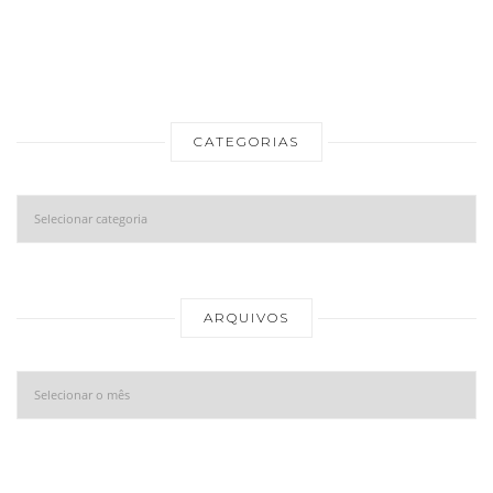
CATEGORIAS
Categorias
Ar
ARQUIVOS