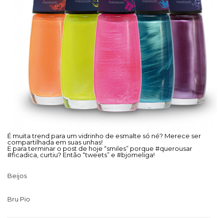
É muita trend para um vidrinho de esmalte só né? Merece ser
compartilhada em suas unhas!
E para terminar o post de hoje “smiles” porque #querousar
#ficadica, curtiu? Então “tweets” e #bjomeliga!
Beijos
Bru Pio