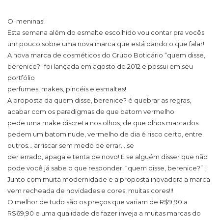
Oi meninas!
Esta semana além do esmalte escolhido vou contar pra vocês
um pouco sobre uma nova marca que está dando o que falar!
A nova marca de cosméticos do Grupo Boticário “quem disse,
berenice?” foi lançada em agosto de 2012 e possui em seu
portfólio
perfumes, makes, pincéis e esmaltes!
A proposta da quem disse, berenice? é quebrar as regras,
acabar com os paradigmas de que batom vermelho
pede uma make discreta nos olhos, de que olhos marcados
pedem um batom nude, vermelho de dia é risco certo, entre
outros… arriscar sem medo de errar… se
der errado, apaga e tenta de novo! E se alguém disser que não
pode você já sabe o que responder: “quem disse, berenice?” !
Junto com muita modernidade e a proposta inovadora a marca
vem recheada de novidades e cores, muitas cores!!!
O melhor de tudo são os preços que variam de R$9,90 a
R$69,90 e uma qualidade de fazer inveja a muitas marcas do