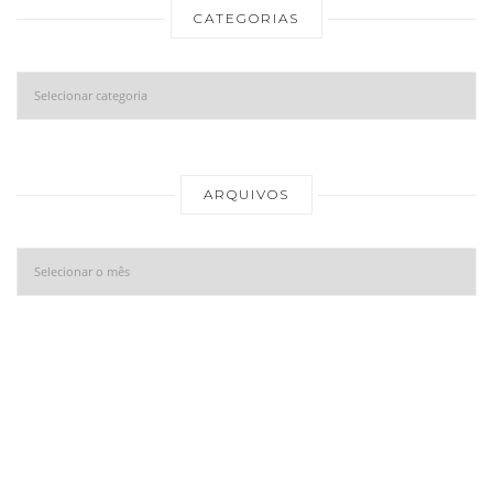
CATEGORIAS
Categorias
Ar
ARQUIVOS