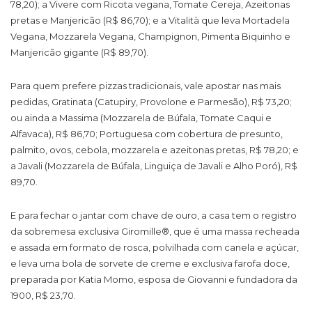
78,20); a Vivere com Ricota vegana, Tomate Cereja, Azeitonas
pretas e Manjericão (R$ 86,70); e a Vitalità que leva Mortadela
Vegana, Mozzarela Vegana, Champignon, Pimenta Biquinho e
Manjericão gigante (R$ 89,70).
Para quem prefere pizzas tradicionais, vale apostar nas mais
pedidas, Gratinata (Catupiry, Provolone e Parmesão), R$ 73,20;
ou ainda a Massima (Mozzarela de Búfala, Tomate Caqui e
Alfavaca), R$ 86,70; Portuguesa com cobertura de presunto,
palmito, ovos, cebola, mozzarela e azeitonas pretas, R$ 78,20; e
a Javali (Mozzarela de Búfala, Linguiça de Javali e Alho Poró), R$
89,70.
E para fechar o jantar com chave de ouro, a casa tem o registro
da sobremesa exclusiva Giromille®, que é uma massa recheada
e assada em formato de rosca, polvilhada com canela e açúcar,
e leva uma bola de sorvete de creme e exclusiva farofa doce,
preparada por Katia Momo, esposa de Giovanni e fundadora da
1900, R$ 23,70.