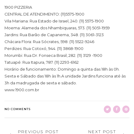
1900 PIZZERIA
CENTRAL DE ATENDIMENTO: (11)5575-1900
Vila Mariana: Rua Estado de Israel, 240. (11) 5575-1900
Moema: Alameda dos Nhambiquaras, 573. (11) 5051-1959
Jardins: Rua Barão de Capanema, 348. (11) 3061-3123
Chácara Flora: Rua Sócrates, 598. (11) 5522-9246
Perdizes: Rua Cotoxó, 944. (11) 3868-1900
Morumbi: Rua Dr. Fonseca Brasil, 282. (11) 3129 -1900
Tatuapé: Rua Itapura, 787. (11) 2293-6162
Horário de funcionamento: Domingo a quinta das 18h às 0h.
Sexta e Sábado das 18h às 1h.A unidade Jardins funciona até às
3h da madrugada de sexta e sábado.
www.1900.com.br
NO COMMENTS
PREVIOUS POST
NEXT POST