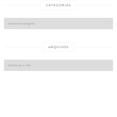
CATEGORIAS
Categorias
Ar
ARQUIVOS