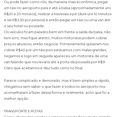
Ou pode fazer como nós, da maneira mais econômica, pegar
um táxi no aeroporto para ir até a balsa (aproximadamente uns
R$20 e 20 minutos), realizar a travessia a pé (dura uns 10 minutos
e sai R$3,50 por pessoa) e então pegar um táxi ou uma van até
o seu hotel ou pousada.
Os veículos ficam parados bem em frente a saída da balsa, não
tem erro, mas fique atento, muitos motoristas podem cobrar
preços abusivos, então negocie. Primeiramente quiseram nos
cobrar R$40 por um táxi pois estávamos com malas grandes,
negamos e logo em seguida apareceu um motorista de uma
van falando que nos levaria até a porta da pousada por R$5!
Claro que aceitamos e deu tudo certo no final.
Parece complicado e demorado, mas é bem simples e rápido,
chegamos sem saber o que fazer e todos no aeroporto nos
aconselharam a fazer dessa forma e realmente, acho que foi a
melhor opção.
TRANSPORTE E ROTAS
Como são muitas opções e roteiros o texto ficou muito grande