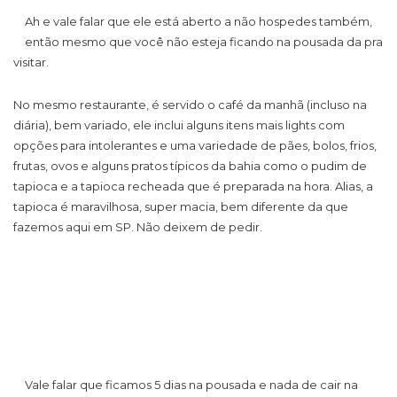
Ah e vale falar que ele está aberto a não hospedes também,
então mesmo que você não esteja ficando na pousada da pra
visitar.
No mesmo restaurante, é servido o café da manhã (incluso na
diária), bem variado, ele inclui alguns itens mais lights com
opções para intolerantes e uma variedade de pães, bolos, frios,
frutas, ovos e alguns pratos típicos da bahia como o pudim de
tapioca e a tapioca recheada que é preparada na hora. Alias, a
tapioca é maravilhosa, super macia, bem diferente da que
fazemos aqui em SP. Não deixem de pedir.
Vale falar que ficamos 5 dias na pousada e nada de cair na