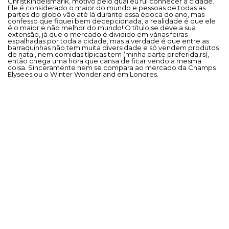
Christkindelsmarik, motivo pelo qual eu fui conhecer a cidade.
Ele é considerado o maior do mundo e pessoas de todas as
partes do globo vão até lá durante essa época do ano, mas
confesso que fiquei bem decepcionada, a realidade é que ele
é o maior e não melhor do mundo! O título se deve a sua
extensão, já que o mercado é dividido em várias feiras
espalhadas por toda a cidade, mas a verdade é que entre as
barraquinhas não tem muita diversidade e só vendem produtos
de natal, nem comidas típicas tem (minha parte preferida,rs),
então chega uma hora que cansa de ficar vendo a mesma
coisa. Sinceramente nem se compara ao mercado da Champs
Elysees ou o Winter Wonderland em Londres.