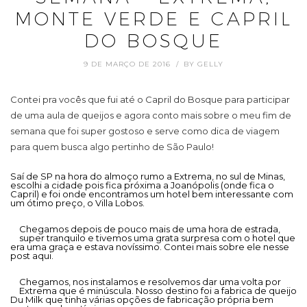
MONTE VERDE E CAPRIL
DO BOSQUE
9 DE MARÇO DE 2016
BY
GELLY
Contei pra vocês que fui até o Capril do Bosque para participar
de uma aula de queijos e agora conto mais sobre o meu fim de
semana que foi super gostoso e serve como dica de viagem
para quem busca algo pertinho de São Paulo!
Saí de SP na hora do almoço rumo a Extrema, no sul de Minas,
escolhi a cidade pois fica próxima a Joanópolis (onde fica o
Capril) e foi onde encontramos um hotel bem interessante com
um ótimo preço, o Villa Lobos.
Chegamos depois de pouco mais de uma hora de estrada,
super tranquilo e tivemos uma grata surpresa com o hotel que
era uma graça e estava novíssimo. Contei mais sobre ele nesse
post aqui.
Chegamos, nos instalamos e resolvemos dar uma volta por
Extrema que é minúscula. Nosso destino foi a fabrica de queijo
Du Milk que tinha várias opções de fabricação própria bem