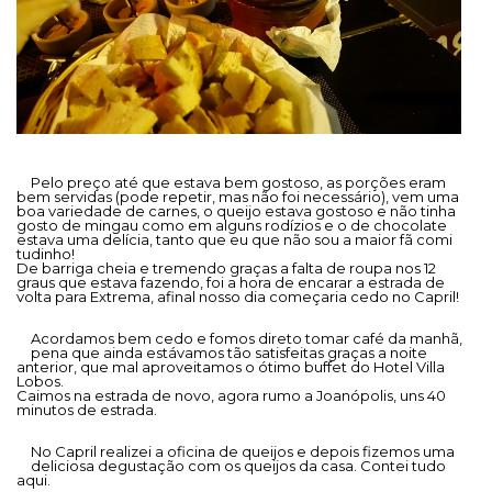
Pelo preço até que estava bem gostoso, as porções eram
bem servidas (pode repetir, mas não foi necessário), vem uma
boa variedade de carnes, o queijo estava gostoso e não tinha
gosto de mingau como em alguns rodízios e o de chocolate
estava uma delícia, tanto que eu que não sou a maior fã comi
tudinho!
De barriga cheia e tremendo graças a falta de roupa nos 12
graus que estava fazendo, foi a hora de encarar a estrada de
volta para Extrema, afinal nosso dia começaria cedo no Capril!
Acordamos bem cedo e fomos direto tomar café da manhã,
pena que ainda estávamos tão satisfeitas graças a noite
anterior, que mal aproveitamos o ótimo buffet do Hotel Villa
Lobos.
Caimos na estrada de novo, agora rumo a Joanópolis, uns 40
minutos de estrada.
No Capril realizei a oficina de queijos e depois fizemos uma
deliciosa degustação com os queijos da casa. Contei tudo
aqui.