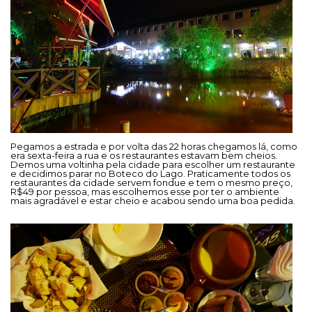
Pegamos a estrada e por volta das 22 horas chegamos lá, como
era sexta-feira a rua e os restaurantes estavam bem cheios.
Demos uma voltinha pela cidade para escolher um restaurante
e decidimos parar no Boteco do Lago. Praticamente todos os
restaurantes da cidade servem fondue e tem o mesmo preço,
R$49 por pessoa, mas escolhemos esse por ter o ambiente
mais agradável e estar cheio e acabou sendo uma boa pedida.