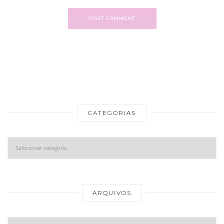
POST COMMENT
CATEGORIAS
Categorias
Ar
ARQUIVOS