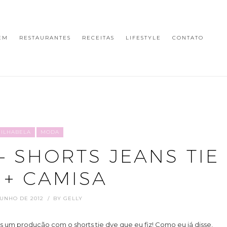
EM
RESTAURANTES
RECEITAS
LIFESTYLE
CONTATO
ILHABELA
MODA
– SHORTS JEANS TIE
 + CAMISA
JUNHO DE 2012
BY
GELLY
 um produção com o shorts tie dye que eu fiz! Como eu já disse,