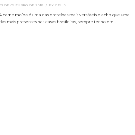
23 DE OUTUBRO DE 2018
BY
GELLY
A carne moída é uma das proteínas mais versáteis e acho que uma
das mais presentes nas casas brasileiras, sempre tenho em…