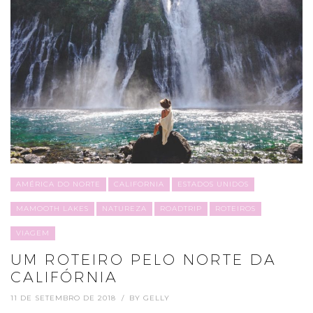
AMÉRICA DO NORTE
CALIFORNIA
ESTADOS UNIDOS
MAMOOTH LAKES
NATUREZA
ROADTRIP
ROTEIROS
VIAGEM
UM ROTEIRO PELO NORTE DA
CALIFÓRNIA
11 DE SETEMBRO DE 2018
BY
GELLY