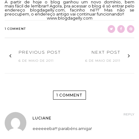
A partir de hoje o blog ganhou um novo domínio, bem
mais fácil de lembrar!! Agora, pra acessar o blog é só entrar pelo
endereço blogdagelly.com, facinho né?? Mas não se
preocupem, o endereço antigo vai continuar funcionando!!
www.blogdagelly.com
1 COMMENT
PREVIOUS POST
NEXT POST
6 DE MAIO DE 2011
6 DE MAIO DE 2011
1 COMMENT
REPLY
LUCIANE
eeeeeeba!!! parabéns amiga!