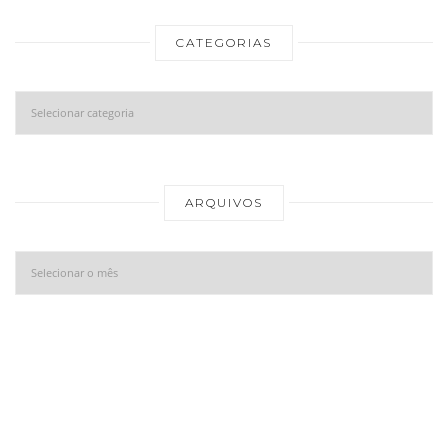
CATEGORIAS
Categorias
Ar
ARQUIVOS