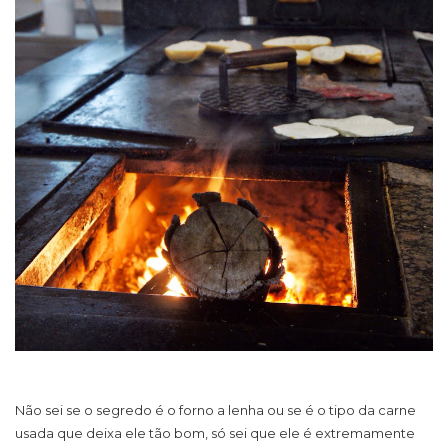
Não sei se o segredo é o forno a lenha ou se é o tipo da carne
usada que deixa ele tão bom, só sei que ele é extremamente