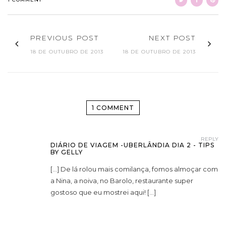
PREVIOUS POST
NEXT POST
18 DE OUTUBRO DE 2013
18 DE OUTUBRO DE 2013
1 COMMENT
REPLY
DIÁRIO DE VIAGEM -UBERLÂNDIA DIA 2 - TIPS
BY GELLY
[…] De lá rolou mais comilança, fomos almoçar com
a Nina, a noiva, no Barolo, restaurante super
gostoso que eu mostrei aqui! […]