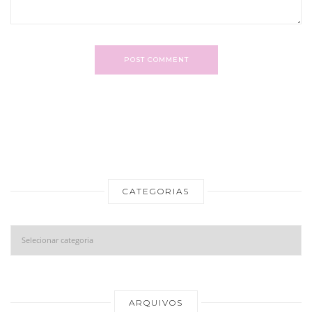
POST COMMENT
CATEGORIAS
Categorias
Ar
ARQUIVOS