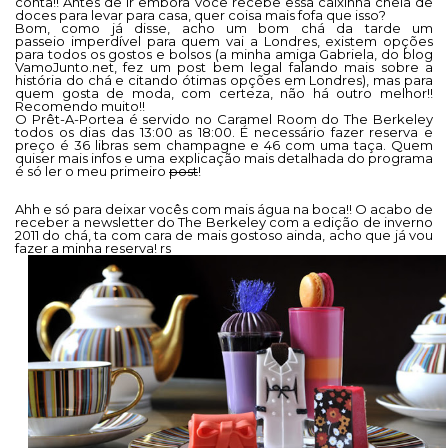
conta!! Antes de ir embora você recebe essa caixinha cheia de
doces para levar para casa, quer coisa mais fofa que isso?
Bom, como já disse, acho um bom chá da tarde um
passeio imperdível para quem vai a Londres, existem opções
para todos os gostos e bolsos (a minha amiga Gabriela, do blog
VamoJunto.net, fez um post bem legal falando mais sobre a
história do chá e citando ótimas opções em Londres), mas para
quem gosta de moda, com certeza, não há outro melhor!!
Recomendo muito!!
O Prêt-A-Portea é servido no Caramel Room do The Berkeley
todos os dias das 13:00 as 18:00. É necessário fazer reserva e
preço é 36 libras sem champagne e 46 com uma taça. Quem
quiser mais infos e uma explicação mais detalhada do programa
é só ler o meu primeiro
post
!
Ahh e só para deixar vocês com mais água na boca!! O acabo de
receber a newsletter do The Berkeley com a edição de inverno
2011 do chá, ta com cara de mais gostoso ainda, acho que já vou
fazer a minha reserva! rs