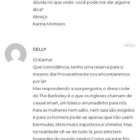
dúvida no que vestir, você pode me dar alguma
dica?
Abraço
Karina Monteiro.
REPLY
GELLY
Oi Karina!
Que coincidência, tenho uma reserva para o
mesmo dia! Provavelmente nos encontraremos
por lá!!
Mas respondendo a sua pergunta, o dress code
do The Berkeley é o que os ingleses chamam de
casual smart, um básico arrumadinho para nós.
Para as mulheres nem salto, nem saia são exigidos
e para os homens pede-se apenas que não usem
bermudas, tênis muito esportivos e chinelos. Mas
na realidade vê-se de tudo lá, pois eles tem
hospedes do mundo inteiro! Como vai estar frio