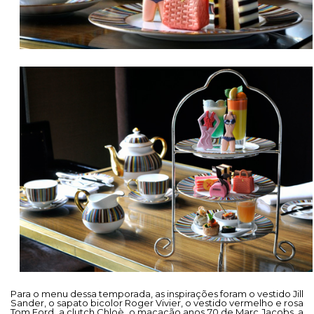
Para o menu dessa temporada, as inspirações foram o vestido Jill
Sander, o sapato bicolor Roger Vivier, o vestido vermelho e rosa
Tom Ford, a clutch Chloè, o macacão anos 70 de Marc Jacobs, a