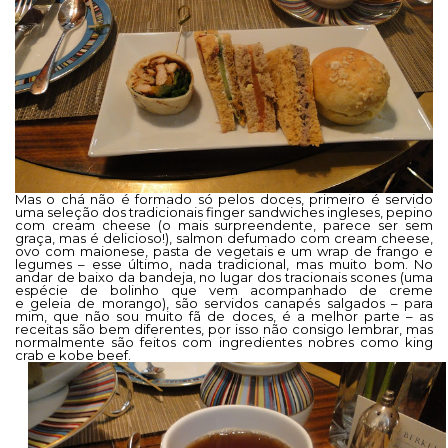
Mas o chá não é formado só pelos doces, primeiro é servido
uma seleção dos tradicionais finger sandwiches ingleses, pepino
com cream cheese (o mais surpreendente, parece ser sem
graça, mas é delicioso!), salmon defumado com cream cheese,
ovo com maionese, pasta de vegetais e um wrap de frango e
legumes – esse último, nada tradicional, mas muito bom. No
andar de baixo da bandeja, no lugar dos tracionais scones (uma
espécie de bolinho que vem acompanhado de creme
e geleia de morango), são servidos canapés salgados – para
mim, que não sou muito fã de doces, é a melhor parte – as
receitas são bem diferentes, por isso não consigo lembrar, mas
normalmente são feitos com ingredientes nobres como king
crab e kobe beef.