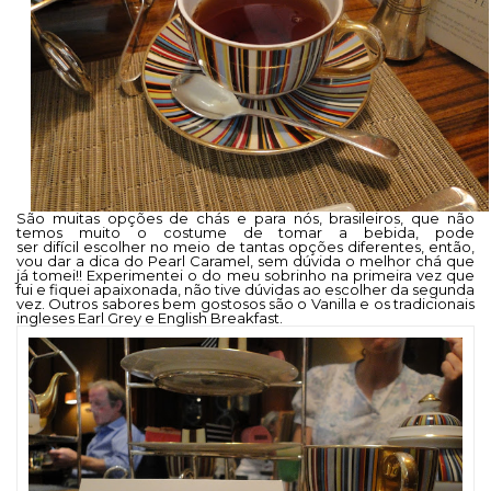
São muitas opções de chás e para nós, brasileiros, que não
temos muito o costume de tomar a bebida, pode
ser difícil escolher no meio de tantas opções diferentes, então,
vou dar a dica do Pearl Caramel, sem dúvida o melhor chá que
já tomei!! Experimentei o do meu sobrinho na primeira vez que
fui e fiquei apaixonada, não tive dúvidas ao escolher da segunda
vez. Outros sabores bem gostosos são o Vanilla e os tradicionais
ingleses Earl Grey e English Breakfast.