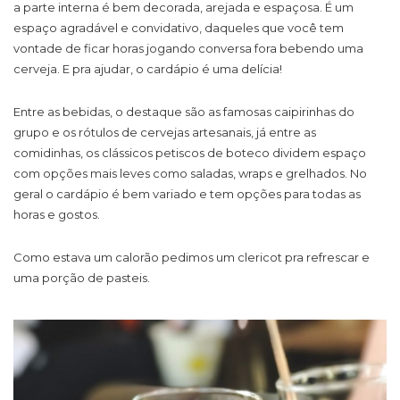
a parte interna é bem decorada, arejada e espaçosa. É um
espaço agradável e convidativo, daqueles que você tem
vontade de ficar horas jogando conversa fora bebendo uma
cerveja. E pra ajudar, o cardápio é uma delícia!
Entre as bebidas, o destaque são as famosas caipirinhas do
grupo e os rótulos de cervejas artesanais, já entre as
comidinhas, os clássicos petiscos de boteco dividem espaço
com opções mais leves como saladas, wraps e grelhados. No
geral o cardápio é bem variado e tem opções para todas as
horas e gostos.
Como estava um calorão pedimos um clericot pra refrescar e
uma porção de pasteis.