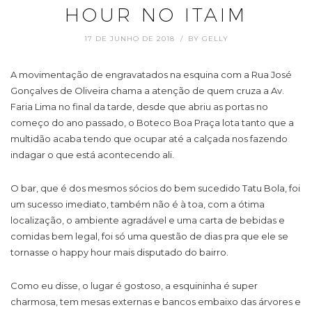
HOUR NO ITAIM
17 DE JUNHO DE 2018
BY
GELLY
A movimentação de engravatados na esquina com a Rua José
Gonçalves de Oliveira chama a atenção de quem cruza a Av.
Faria Lima no final da tarde, desde que abriu as portas no
começo do ano passado, o Boteco Boa Praça lota tanto que a
multidão acaba tendo que ocupar até a calçada nos fazendo
indagar o que está acontecendo ali.
O bar, que é dos mesmos sócios do bem sucedido Tatu Bola, foi
um sucesso imediato, também não é à toa, com a ótima
localização, o ambiente agradável e uma carta de bebidas e
comidas bem legal, foi só uma questão de dias pra que ele se
tornasse o happy hour mais disputado do bairro.
Como eu disse, o lugar é gostoso, a esquininha é super
charmosa, tem mesas externas e bancos embaixo das árvores e