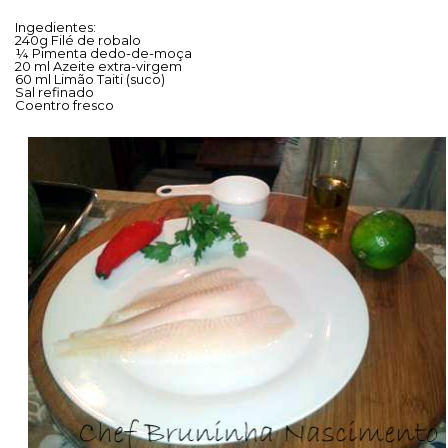
Ingedientes
:
240g Filé de robalo
¼ Pimenta dedo-de-moça
20 ml Azeite extra-virgem
60 ml Limão Taiti (suco)
Sal refinado
Coentro fresco