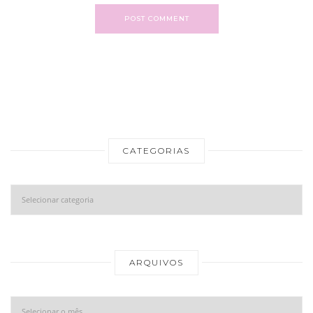
POST COMMENT
CATEGORIAS
Categorias
Ar
ARQUIVOS