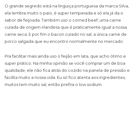
O grande segredo está na linguiça portuguesa da marca Silva,
ela lembra muito o paio, é super temperada e só ela já da o
sabor de feijoada. Também uso o corned beef, uma carne
curada de origem irlandesa que é praticamente igual a nossa
carne seca. E por fim o bacon curado no sal, a única carne de
porco salgada que eu encontro normalmente no mercado.
Pra facilitar mais ainda uso o feijão em lata, que acho ótimo e
super prático. Na minha opinião se você comprar um de boa
qualidade, ele não fica atrás do cozido na panela de pressão e
facilita muito a nossa vida. Eu só fico atenta aos ingredientes,
muitos tem muito sal, então prefira o low sodium.