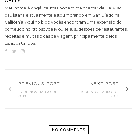
GELLY
Meu nome é Angélica, mas podem me chamar de Gelly, sou
paulistana e atualmente estou morando em San Diego na
Califórnia. Aqui no blog vocês encontram uma extensão do
conteúdo no @tipsbygelly ou seja, sugestões de restaurantes,
receitas e muitas dicas de viagem, principalmente pelos
Estados Unidos!
PREVIOUS POST
NEXT POST
18 DE NOVEMBRO DE
18 DE NOVEMBRO DE
2019
2019
NO COMMENTS