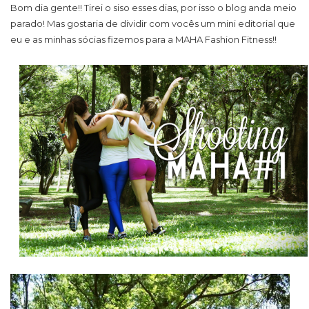
Bom dia gente!! Tirei o siso esses dias, por isso o blog anda meio
parado! Mas gostaria de dividir com vocês um mini editorial que
eu e as minhas sócias fizemos para a MAHA Fashion Fitness!!