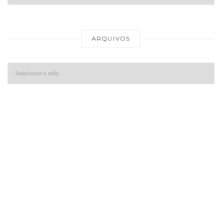
Ar
ARQUIVOS