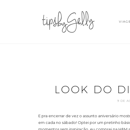
VIAG
LOOK DO DI
9 DE A
E pra encerrar de vez o assunto aniversário most
em cada no sábado! Optei por um pretinho bási
momentos sem inspiração, eu comprei na H&M a 