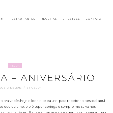
EM
RESTAURANTES
RECEITAS
LIFESTYLE
CONTATO
MODA
A – ANIVERSÁRIO
GOSTO DE 2013
BY
GELLY
ro pra vocês hoje o look que eu usei para receber o pessoal aqui
co que eu amo, ele é super coringa e sempre me salva nos
um ano atrás em Paris e super usei na viagem, como saia e como