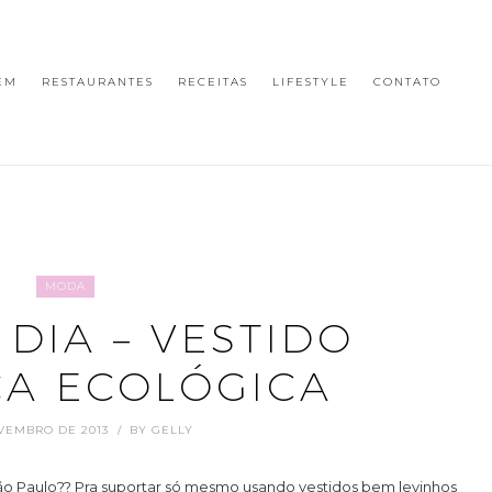
EM
RESTAURANTES
RECEITAS
LIFESTYLE
CONTATO
MODA
DIA – VESTIDO
A ECOLÓGICA
VEMBRO DE 2013
BY
GELLY
ão Paulo?? Pra suportar só mesmo usando vestidos bem levinhos