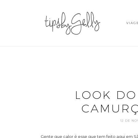
VIAG
LOOK DO 
CAMURÇ
12 DE NO
Gente que calor é esse que tem feito aqui em S